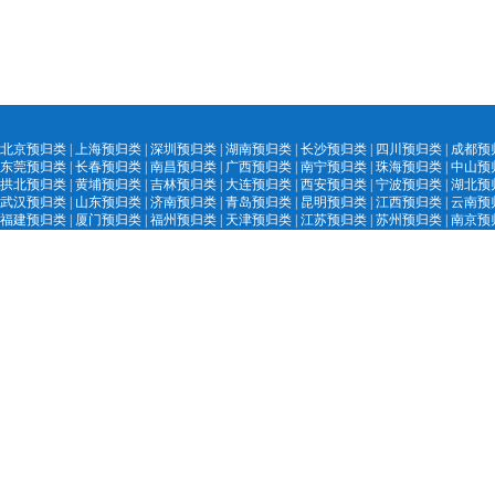
北京预归类
|
上海预归类
|
深圳预归类
|
湖南预归类
|
长沙预归类
|
四川预归类
|
成都预
东莞预归类
|
长春预归类
|
南昌预归类
|
广西预归类
|
南宁预归类
|
珠海预归类
|
中山预
拱北预归类
|
黄埔预归类
|
吉林预归类
|
大
连预归类
|
西安预归类
|
宁
波预归类
|
湖北预
武汉预归类
|
山
东预归类
|
济南预归
类
|
青
岛预归类
|
昆明预归类
|
江西预归类
|
云南预
福建预归类
|
厦门预归类
|
福州预归类
|
天津预归类
|
江苏预归类
|
苏州预归类
|
南京预
陕西预归类
|
汕头
预归类
|
黑
龙江预归类
|
中国外贸精英网
|
AEO认证服务网
|