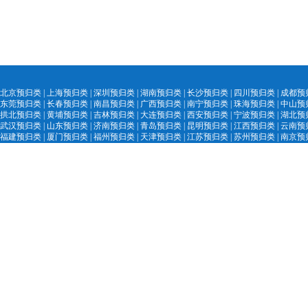
北京预归类
|
上海预归类
|
深圳预归类
|
湖南预归类
|
长沙预归类
|
四川预归类
|
成都预
东莞预归类
|
长春预归类
|
南昌预归类
|
广西预归类
|
南宁预归类
|
珠海预归类
|
中山预
拱北预归类
|
黄埔预归类
|
吉林预归类
|
大
连预归类
|
西安预归类
|
宁
波预归类
|
湖北预
武汉预归类
|
山
东预归类
|
济南预归
类
|
青
岛预归类
|
昆明预归类
|
江西预归类
|
云南预
福建预归类
|
厦门预归类
|
福州预归类
|
天津预归类
|
江苏预归类
|
苏州预归类
|
南京预
陕西预归类
|
汕头
预归类
|
黑
龙江预归类
|
中国外贸精英网
|
AEO认证服务网
|