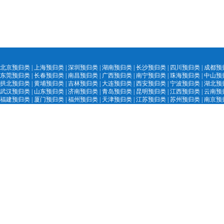
北京预归类
|
上海预归类
|
深圳预归类
|
湖南预归类
|
长沙预归类
|
四川预归类
|
成都预
东莞预归类
|
长春预归类
|
南昌预归类
|
广西预归类
|
南宁预归类
|
珠海预归类
|
中山预
拱北预归类
|
黄埔预归类
|
吉林预归类
|
大
连预归类
|
西安预归类
|
宁
波预归类
|
湖北预
武汉预归类
|
山
东预归类
|
济南预归
类
|
青
岛预归类
|
昆明预归类
|
江西预归类
|
云南预
福建预归类
|
厦门预归类
|
福州预归类
|
天津预归类
|
江苏预归类
|
苏州预归类
|
南京预
陕西预归类
|
汕头
预归类
|
黑
龙江预归类
|
中国外贸精英网
|
AEO认证服务网
|