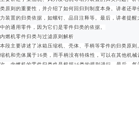
类原则的重要性，并介绍了如何回归到制度本身。讲者还举
力装置的归类依据，如螺钉、品目注释等。最后，讲者提醒大
中的通用零件，因为它们是零件归类的依据。
内燃机零件归类与过滤原则解析
本段主要讲述了冰箱压缩机、壳体、手柄等零件的归类原则
缩机和壳体属于16类，而手柄没有特殊性，可以在其他机械
次，内燃机的零件归类也是根据16类的规则进行。最后，气
等零件属于8409专用零件。在复习时，要熟读16类备注二
以便在考试中能够准确回答相关问题。
归类思路与零件归类原则解析
主要讲述了在归类思路题中，如何根据规则议案和归类思路
引用。同时，强调了学习这些方法的重要性，以便在实际工
所学知识。此外，还通过一个具体的案例，让大家思考阀芯
的专用零件，以及零件归类原则中具体列名和专用文件的关
大家要理解并掌握这些方法，以便在实际工作中更好地应对