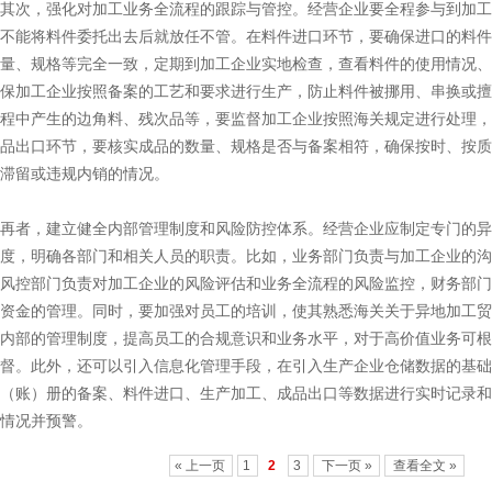
其次，强化对加工业务全流程的跟踪与管控。经营企业要全程参与到加工
不能将料件委托出去后就放任不管。在料件进口环节，要确保进口的料件
量、规格等完全一致，定期到加工企业实地检查，查看料件的使用情况、
保加工企业按照备案的工艺和要求进行生产，防止料件被挪用、串换或擅
程中产生的边角料、残次品等，要监督加工企业按照海关规定进行处理，
品出口环节，要核实成品的数量、规格是否与备案相符，确保按时、按质
滞留或违规内销的情况。
再者，建立健全内部管理制度和风险防控体系。经营企业应制定专门的异
度，明确各部门和相关人员的职责。比如，业务部门负责与加工企业的沟
风控部门负责对加工企业的风险评估和业务全流程的风险监控，财务部门
资金的管理。同时，要加强对员工的培训，使其熟悉海关关于异地加工贸
内部的管理制度，提高员工的合规意识和业务水平，对于高价值业务可根
督。此外，还可以引入信息化管理手段，在引入生产企业仓储数据的基础
（账）册的备案、料件进口、生产加工、成品出口等数据进行实时记录和
情况并预警。
« 上一页
1
2
3
下一页 »
查看全文 »