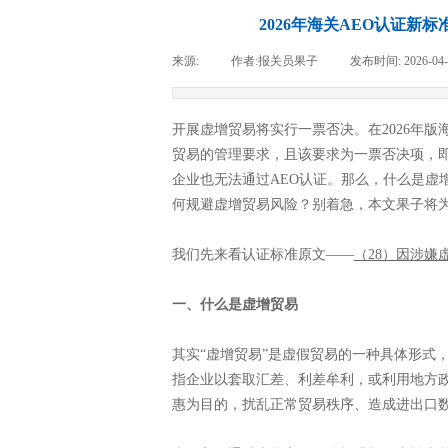
2026年海关AEO认证新
来源:
|
作者:
报关员果子
|
发布时间:
2026-04
开展虚增贸易将实行一票否决。在2026年版
贸易的管理要求，且该要求为一票否决项，
企业也无法通过AEO认证。那么，什么是虚
何规避虚增贸易风险？别着急，本文果子将
我们先来看认证标准原文——
（28）因涉
一、什么是虚增贸易
其实“虚增贸易”是虚假贸易的一种具体形式
指企业以套取汇差、利差牟利，或利用地方
惠为目的，扰乱正常贸易秩序、造成进出口