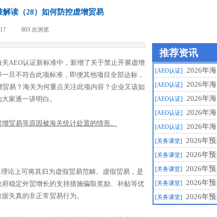
标准解读（28）如何防控虚增贸易
-17
|
803
次浏览
|
推荐资讯
海关AEO认证新标准中，新增了关于禁止开展虚增
2026年
[AEO认证]
即一旦不符合此项标准，即便其他项目全部达标，
2026年
[AEO认证]
增贸易？海关为何重点关注此项内容？企业又该如
2026年
为大家逐一讲明白。
[AEO认证]
2026年
[AEO认证]
嫌虚增贸易等原因被海关统计处置的情形。
2026年
[AEO认证]
2026
[关务课堂]
2026
[关务课堂]
2026
[关务课堂]
，理论上可将其归为虚假贸易范畴。虚假贸易，是
2026
[关务课堂]
政府稳定外贸增长的支持措施骗取奖励、补贴等优
数据失真的非正常贸易行为。
2026
[关务课堂]